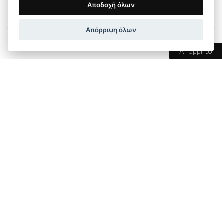
Αποδοχή όλων
μας.
Απόρριψη όλων
Για τι χρησιμοποιούμε τα δεδομένα σας;
Απόρρητο
Μέρος των δεδομένων συλλέγεται για να
διασφαλιστεί η σωστή λειτουργία του ιστότοπου.
Άλλα δεδομένα μπορούν να χρησιμοποιηθούν για την
ανάλυση του τρόπου με τον οποίο οι επισκέπτες
χρησιμοποιούν τον ιστότοπο. Συνήθως συλλέγουμε τα
δεδομένα σε περίπτωση κράτησης και το διατηρούμε
για να σας προσφέρουμε τις καλύτερες υπηρεσίες.
Το Villa Anthillion δεσμεύεται να διασφαλίσει ότι τα
προσωπικά σας δεδομένα είναι προστατευμένα. Για να
πλοηγηθείτε στην ιστοσελίδα μας μπορεί να σας
ζητήσουμε να μας δώσετε ορισμένες προσωπικές