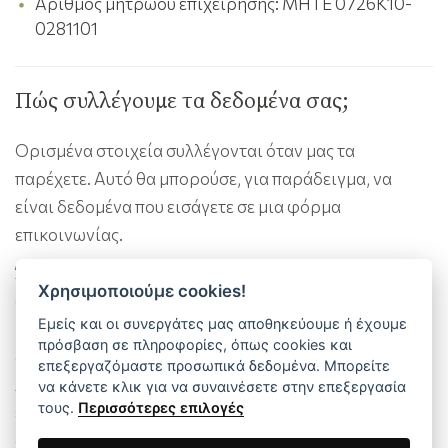
Αριθμός μητρώου επιχείρησης: MHTE 0726K10-
0281101
Πώς συλλέγουμε τα δεδομένα σας;
Ορισμένα στοιχεία συλλέγονται όταν μας τα
παρέχετε. Αυτό θα μπορούσε, για παράδειγμα, να
είναι δεδομένα που εισάγετε σε μια φόρμα
επικοινωνίας.
Άλλα δεδομένα συλλέγονται αυτόματα από τα
Χρησιμοποιούμε cookies!
συστήματα πληροφορικής μας όταν επισκέπτεστε τον
Εμείς και οι συνεργάτες μας αποθηκεύουμε ή έχουμε
ιστότοπο. Αυτά τα δεδομένα είναι κυρίως τεχνικά
πρόσβαση σε πληροφορίες, όπως cookies και
δεδομένα όπως το πρόγραμμα περιήγησης και το
επεξεργαζόμαστε προσωπικά δεδομένα. Μπορείτε
λειτουργικό σύστημα που χρησιμοποιείτε ή όταν
να κάνετε κλικ για να συναινέσετε στην επεξεργασία
τους.
Περισσότερες επιλογές
έχετε πρόσβαση στη σελίδα. Αυτά τα δεδομένα
συλλέγονται αυτόματα μόλις μπείτε στον ιστότοπό